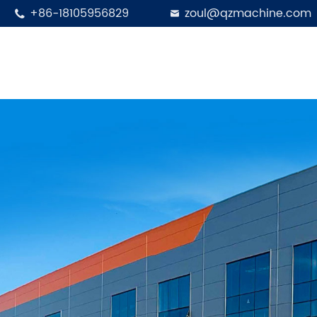
+86-18105956829
zoul@qzmachine.com

