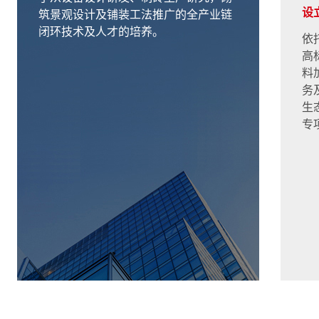
设
筑景观设计及铺装工法推广的全产业链
闭环技术及人才的培养。
依
高
料
务
生
专