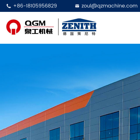
+86-18105956829
zoul@qzmachine.com

