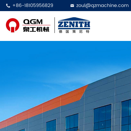
+86-18105956829
zoul@qzmachine.com

