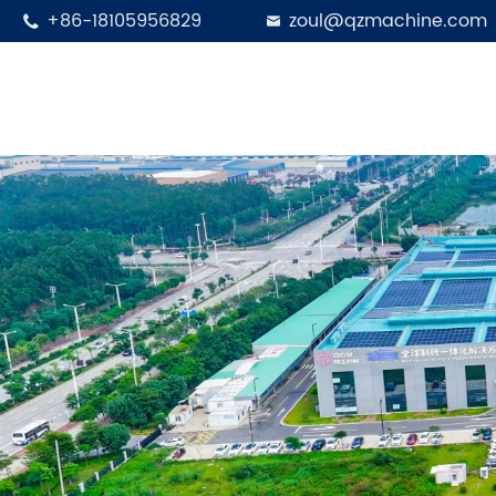
+86-18105956829
zoul@qzmachine.com

