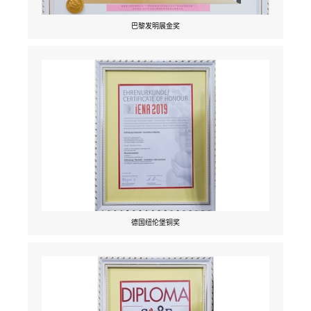
巴黎发明展金奖
德国纽伦堡铜奖