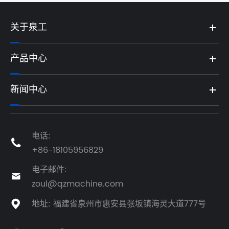
关于泉工
产品中心
新闻中心
电话:

+86-18105956829
电子邮件:

zoul@qzmachine.com
地址: 福建省泉州市惠安县张坂镇海灵大道777号
