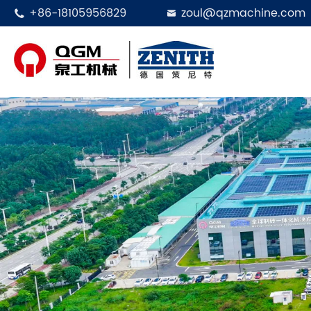
+86-18105956829
zoul@qzmachine.com

