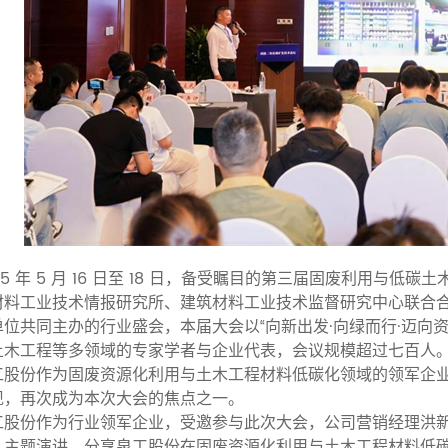
25 年 5 月 16 日至 18 日，备受瞩目的第三届固废利用
材料工业技术情报研究所、建筑材料工业技术监督研究中心联合
单位共同主办的行业盛会，本届大会以“向新出发·向绿而行·迈向
土木工程等多领域的专家学者与企业代表，会议规模超过七百人
工股份作为固废资源化利用与土木工程材料低碳化领域的领军企
现，再次成为本次大会的焦点之一。
工股份作为行业领军企业，受邀参与此次大会，公司营销经理洪
》主题演讲，分享泉工股份在固废资源化利用与土木工程材料低