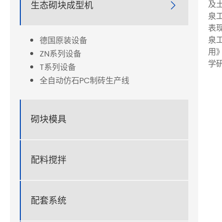
及
生态砌块成型机

泉
表
泉
德国原装设备
用
ZN系列设备
学
T系列设备
全自动仿石PC制砖生产线
砌块模具
配料搅拌
配套系统