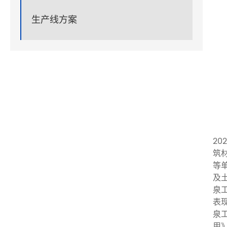
生产线方案
20
筑
等
及
泉
表
泉
用