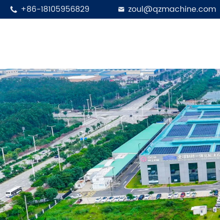
+86-18105956829
zoul@qzmachine.com

