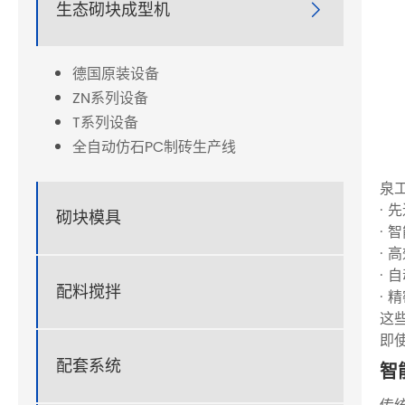
生态砌块成型机

德国原装设备
ZN系列设备
T系列设备
全自动仿石PC制砖生产线
泉
· 
砌块模具
· 
· 
· 
配料搅拌
· 
这
即
配套系统
智