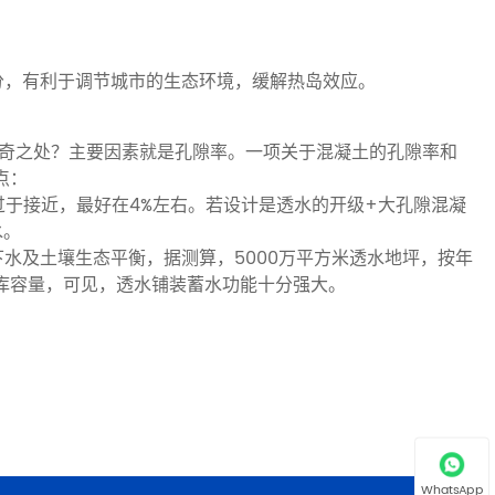
分，有利于调节城市的生态环境，缓解热岛效应。
神奇之处？主要因素就是孔隙率。一项关于混凝土的孔隙率和
点：
过于接近，最好在4%左右。若设计是透水的开级+大孔隙混凝
水。
水及土壤生态平衡，据测算，5000万平方米透水地坪，按年
水库容量，可见，透水铺装蓄水功能十分强大。
WhatsApp