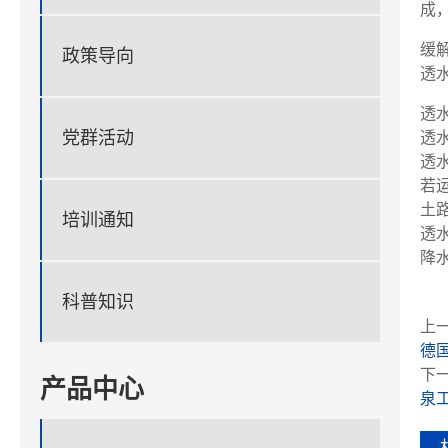
成
缓
政策导向
透
透
党群活动
透
透
若
土
培训通知
透
降
科普知识
上一
德
下一
产品中心
泉