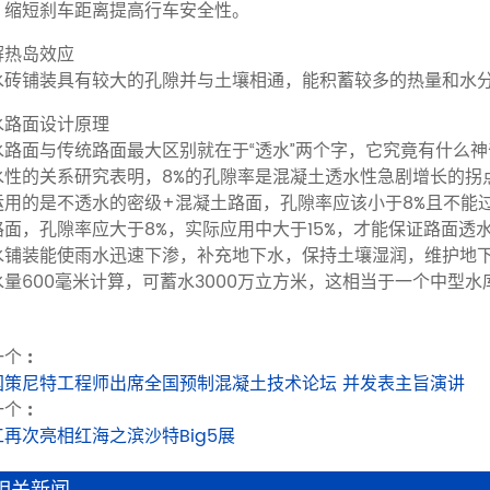
，缩短刹车距离提高行车安全性。
解热岛效应
水砖铺装具有较大的孔隙并与土壤相通，能积蓄较多的热量和水
水路面设计原理
水路面与传统路面最大区别就在于“透水”两个字，它究竟有什么
水性的关系研究表明，8%的孔隙率是混凝土透水性急剧增长的拐
运用的是不透水的密级+混凝土路面，孔隙率应该小于8%且不能
路面，孔隙率应大于8%，实际应用中大于15%，才能保证路面透
水铺装能使雨水迅速下渗，补充地下水，保持土壤湿润，维护地下
水量600毫米计算，可蓄水3000万立方米，这相当于一个中型
个 :
国策尼特工程师出席全国预制混凝土技术论坛 并发表主旨演讲
个 :
工再次亮相红海之滨沙特Big5展