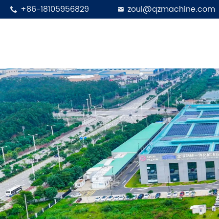
+86-18105956829
zoul@qzmachine.com

