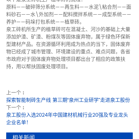
原料——破碎筛分系统——再生料——水泥\粘合剂——面
料砂石——水\外加剂——配料搅拌系统——成型系统——
养护——码垛打包系统——植草砖。
泉工砖机所生产的植草砖可在混凝土、河沙的基础上大量
添加炉渣、矿渣、粉煤灰等固体废弃物，属于绿色环保新
型建材产品。在资源循环利用成为热点的当下，固体废弃
物已经成了城市管理、环境建设的重点、难点问题，各省
市政府对于固体废弃物处理项目都出台了相应的政策扶
持，用以帮扶固废处理项目。
上一个 :
探索智能制砖生产线 第三期“泉州工业研学”走进泉工股份
下一个 :
泉工股份入选2024年中国建材机械行业20强及专业龙头
企业名单！
相关新闻