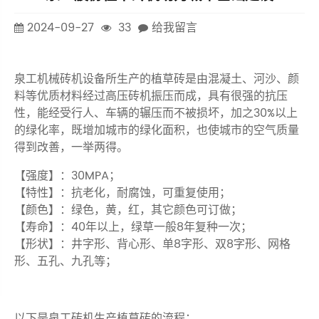
2024-09-27
33
给我留言
泉工机械砖机设备所生产的植草砖是由混凝土、河沙、颜
料等优质材料经过高压砖机振压而成，具有很强的抗压
性，能经受行人、车辆的辗压而不被损坏，加之30%以上
的绿化率，既增加城市的绿化面积，也使城市的空气质量
得到改善，一举两得。
【强度】：30MPA；
【特性】：抗老化，耐腐蚀，可重复使用；
【颜色】：绿色，黄，红，其它颜色可订做；
【寿命】：40年以上，绿草一般8年复种一次；
【形状】：井字形、背心形、单8字形、双8字形、网格
形、五孔、九孔等；
以下是泉工砖机生产植草砖的流程：