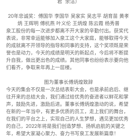
君 余洁）
20年忠诚奖：傅国华 李国华 吴家实 吴志平 胡育苗 黄孝
炳 王辉明 傅杭燕 叶义伦 王炳煌 陈云霞 杨秀普
泉工股份的每一次进步都离不开大家的辛勤付出。获奖代
表说，非常幸运能够加入泉工这个大家庭，能够取得今天
的成就离不开领导的指导和同事的支持，这个奖项既是荣
誉也是动力，今天的成绩是明天的新起点，今后将不断提
升自我，做出更出色的成绩。其他同事也纷纷表示要向他
们看齐，争取来年再上一层楼。
图为董事长傅炳煌致辞
今天的集会不仅是一次总结表彰大会，也是承前启后、继
往开来的总结大会，我们通过给优秀的奋进者以鲜花和掌
声，鼓励先进，激励后进。董事长傅炳煌激动的说，希望
在新的一年当中，有更多优质的员工，走上我们的舞台，
在我们的平台之上，实现自己的人生梦想，遇见更加优秀
的自己，2022年将是我们创造梦想、扬帆启航的关键之
年，希望大家凝心聚力、奋力书写泉工发展新篇章！