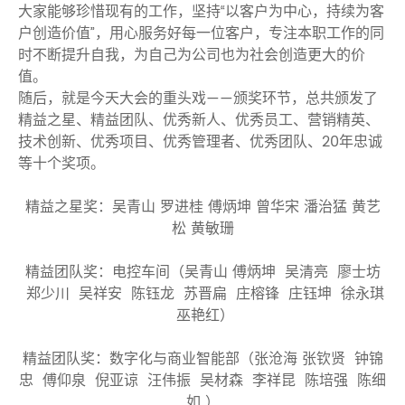
大家能够珍惜现有的工作，坚持“以客户为中心，持续为客
户创造价值”，用心服务好每一位客户，专注本职工作的同
时不断提升自我，为自己为公司也为社会创造更大的价
值。
随后，就是今天大会的重头戏——颁奖环节，总共颁发了
精益之星、精益团队、优秀新人、优秀员工、营销精英、
技术创新、优秀项目、优秀管理者、优秀团队、20年忠诚
等十个奖项。
精益之星奖：吴青山 罗进桂 傅炳坤 曾华宋 潘治猛 黄艺
松 黄敏珊
精益团队奖：电控车间（吴青山 傅炳坤 吴清亮 廖士坊
郑少川 吴祥安 陈钰龙 苏晋扁 庄榕锋 庄钰坤 徐永琪
巫艳红）
精益团队奖：数字化与商业智能部（张沧海 张钦贤 钟锦
忠 傅仰泉 倪亚谅 汪伟振 吴材森 李祥昆 陈培强 陈细
如 ）