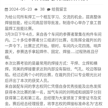
2024-05-23
38
给我留言
为给公司所有焊工一个相互学习、交流的机会，提高整体
焊接技能，经公司高层领导批准，制造中心举办了泉工首
届焊工技能比赛。
3月31日下午4点，来自各个车间的参赛者聚集在构件车间
内。二十多位参赛者分三组进行比赛，在陈辉全裁判长的
一声令下，比赛正式开始。顿时，车间内火花四溅、响声
震天，参赛选手拿起焊件、固定、焊接……过程熟练且仔
细。
本次比赛考验的是最常用的焊接方式：平焊、立焊和横
焊。完美的焊接要求达到内部没有裂纹、气孔、咬边等缺
陷。经过近两个小时的比赛，在裁判员们以专业眼光比对
后评出了本次的获奖人员。
来自装配车间的李志权同仁凭借自身优秀技能及出色发挥
获得本次比赛的第一名，加气车间的刘明成和胡国平分别
获得第二名和第三名。总经理为大家颁发了荣誉证书及奖
金。赛后经总经理授意，将李志权的焊接标准命名为“志权