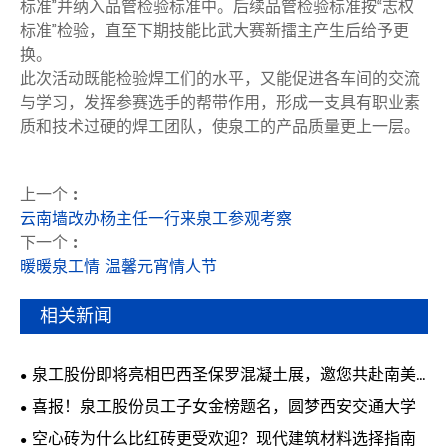
标准”并纳入品管检验标准中。后续品管检验标准按“志权
标准”检验，直至下期技能比武大赛新擂主产生后给予更
换。
此次活动既能检验焊工们的水平，又能促进各车间的交流
与学习，发挥参赛选手的帮带作用，形成一支具有职业素
质和技术过硬的焊工团队，使泉工的产品质量更上一层。
上一个 :
云南墙改办杨主任一行来泉工参观考察
下一个 :
暖暖泉工情 温馨元宵情人节
相关新闻
泉工股份即将亮相巴西圣保罗混凝土展，邀您共赴南美
行业盛会
喜报！泉工股份员工子女金榜题名，圆梦西安交通大学
空心砖为什么比红砖更受欢迎？现代建筑材料选择指南