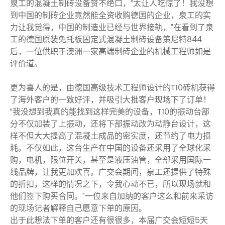
泉工的混凝土制砖设备赞不绝口，“太让人吃惊了！我没想
到中国的制砖企业竟然能全资收购德国的企业，泉工的实
力让我觉得，中国的制造业已经与世界接轨，”在看到了泉
工的德国原装免托板固定式混凝土制砖设备策尼特844
后，一位供职于澳洲一家高端制砖企业的机械工程师如是
评价道。
更为喜人的是，由德国高级技术工程师设计的T10砖机获得
了海外客户的一致好评，并吸引大批客户现场下了订单！
“我没想到我真的能找到这样完美的设备，T10的振动台部
分不仅加装了上振动，还将下部振动改为动静台设计，这
样不但大大提高了混凝土成品的密实度，还节约了电力损
耗。不仅如此，这台生产在中国的设备还采用了全球化采
购，电机，限位开关，甚至是液压油管，全部采用国际一
线品牌，让我更加欢喜。广交会期间，泉工还提供了特殊
的折扣，这样的情况之下，令我心动不已，所以现场就和
他们签下购买合同。”一位来自加纳的客户这么和前来采访
的现场记者解释自己愿意下单的原因。
出于此想法下单的客户还有很很多，本届广交会短短5天