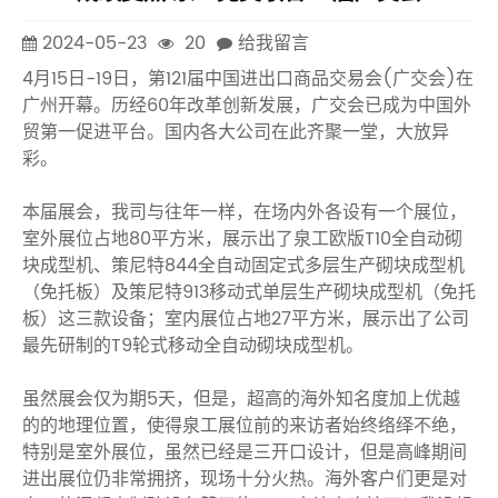
2024-05-23
20
给我留言
4月15日-19日，第121届中国进出口商品交易会(广交会)在
广州开幕。历经60年改革创新发展，广交会已成为中国外
贸第一促进平台。国内各大公司在此齐聚一堂，大放异
彩。
本届展会，我司与往年一样，在场内外各设有一个展位，
室外展位占地80平方米，展示出了泉工欧版T10全自动砌
块成型机、策尼特844全自动固定式多层生产砌块成型机
（免托板）及策尼特913移动式单层生产砌块成型机（免托
板）这三款设备；室内展位占地27平方米，展示出了公司
最先研制的T9轮式移动全自动砌块成型机。
虽然展会仅为期5天，但是，超高的海外知名度加上优越
的的地理位置，使得泉工展位前的来访者始终络绎不绝，
特别是室外展位，虽然已经是三开口设计，但是高峰期间
进出展位仍非常拥挤，现场十分火热。海外客户们更是对