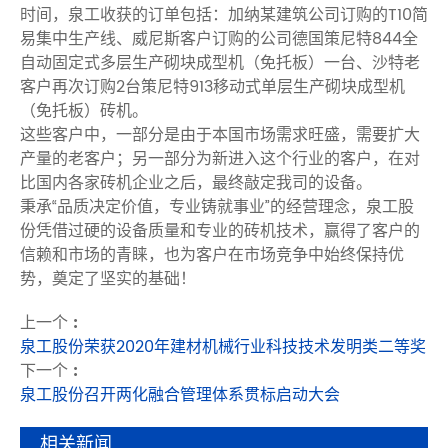
时间，泉工收获的订单包括：加纳某建筑公司订购的T10简
易集中生产线、威尼斯客户订购的公司德国策尼特844全
自动固定式多层生产砌块成型机（免托板）一台、沙特老
客户再次订购2台策尼特913移动式单层生产砌块成型机
（免托板）砖机。
这些客户中，一部分是由于本国市场需求旺盛，需要扩大
产量的老客户；另一部分为新进入这个行业的客户，在对
比国内各家砖机企业之后，最终敲定我司的设备。
秉承“品质决定价值，专业铸就事业”的经营理念，泉工股
份凭借过硬的设备质量和专业的砖机技术，赢得了客户的
信赖和市场的青睐，也为客户在市场竞争中始终保持优
势，奠定了坚实的基础！
上一个 :
泉工股份荣获2020年建材机械行业科技技术发明类二等奖
下一个 :
泉工股份召开两化融合管理体系贯标启动大会
相关新闻