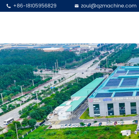
+86-18105956829
zoul@qzmachine.com

