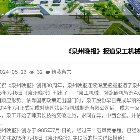
《泉州晚报》报道泉工机械
024-05-23
32
给我留言
庆祝《泉州晚报》创刊30周年，泉州晚报连续深度挖掘报道了泉
015年7月6日《泉州晚报》刊出了——“泉工机械：领跑砖机智造
何顺应形势、依靠国家政策走出国门时，泉工股份早已完成华丽的
2014年7月正式完成对德国策尼特机械制造有限公司后，成为
作，泉工开始了师夷长技的突破之旅，求同存异，中西合璧。并依
…
泉州晚报》创办于1985年7月1日的，经过三十载风雨兼程，已
迎关注2015年7月6日《泉州晚报》第10版的相关详细报道！