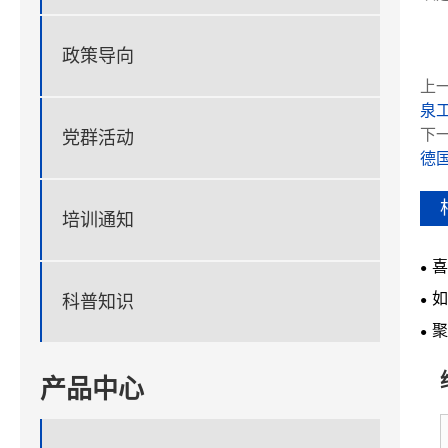
政策导向
上一
泉
下一
党群活动
德
培训通知
喜
如
科普知识
聚
新
产品中心