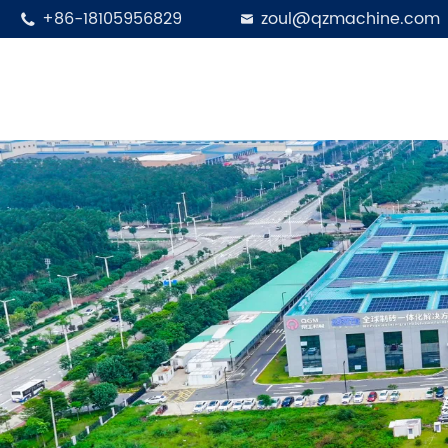
+86-18105956829
zoul@qzmachine.com

