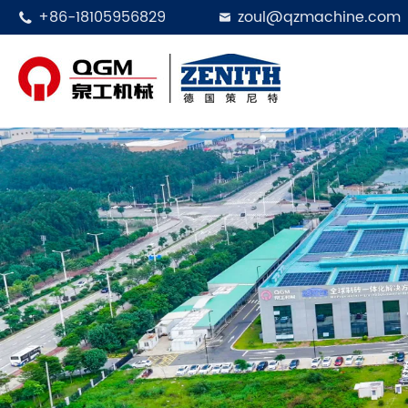
+86-18105956829
zoul@qzmachine.com

