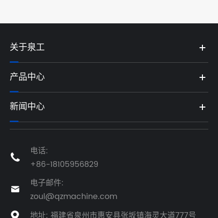
关于泉工
产品中心
新闻中心
电话:

+86-18105956829
电子邮件:

zoul@qzmachine.com
地址: 福建省泉州市惠安县张坂镇海灵大道777号
