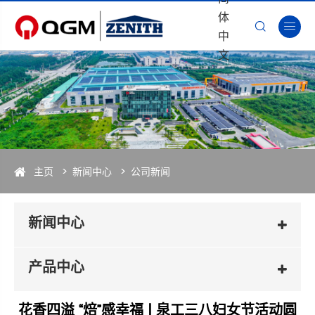
体


中
文
主页
新闻中心
公司新闻
新闻中心
产品中心
花香四溢 “焙”感幸福 | 泉工三八妇女节活动圆