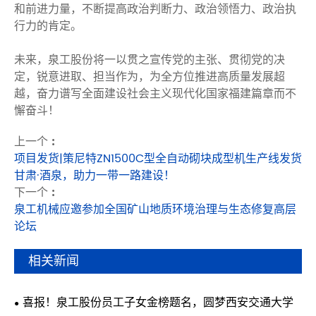
和前进力量，不断提高政治判断力、政治领悟力、政治执
行力的肯定。
未来，泉工股份将一以贯之宣传党的主张、贯彻党的决
定，锐意进取、担当作为，为全方位推进高质量发展超
越，奋力谱写全面建设社会主义现代化国家福建篇章而不
懈奋斗！
上一个 :
项目发货|策尼特ZN1500C型全自动砌块成型机生产线发货
甘肃·酒泉，助力一带一路建设！
下一个 :
泉工机械应邀参加全国矿山地质环境治理与生态修复高层
论坛
相关新闻
喜报！泉工股份员工子女金榜题名，圆梦西安交通大学