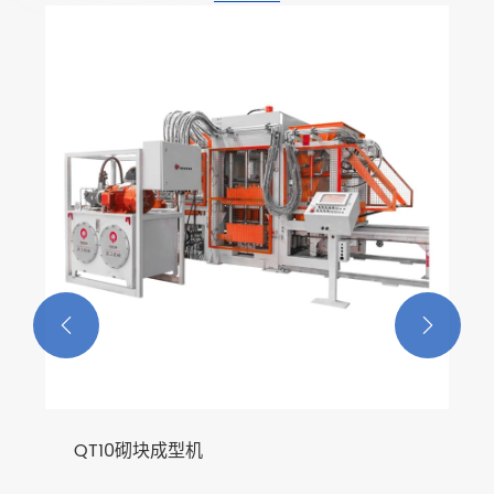


QT10砌块成型机