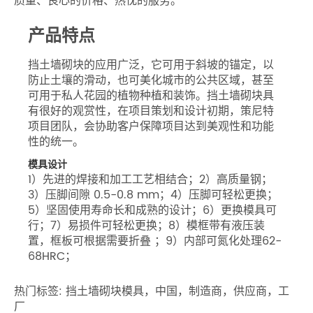
质量、良心的价格、热忱的服务。
产品特点
挡土墙砌块的应用广泛，它可用于斜坡的锚定，以
防止土壤的滑动，也可美化城市的公共区域，甚至
可用于私人花园的植物种植和装饰。挡土墙砌块具
有很好的观赏性，在项目策划和设计初期，策尼特
项目团队，会协助客户保障项目达到美观性和功能
性的统一。
模具设计
1）先进的焊接和加工工艺相结合；2）高质量钢；
3）压脚间隙 0.5-0.8 mm；4）压脚可轻松更换；
5）坚固使用寿命长和成熟的设计；6）更换模具可
行；7）易损件可轻松更换；8）模框带有液压装
置，框板可根据需要折叠 ；9）内部可氮化处理62-
68HRC；
热门标签: 挡土墙砌块模具，中国，制造商，供应商，工
厂