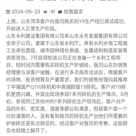
2024-05-23
41
给我留言
上周，山东菏泽客户向我司购买的T9生产线已调试成功，
开始进入正常生产阶段。
山东水利建设集团有限公司系山东水务发展集团有限公司
全资子公司，隶属于山东省水利厅。具有水利水电工程施
工总承包壹级、城市园林绿化叁级、金属结构制造安装等
资质资信。7月底得知该公司正在准备一个水利工程项
目，短时间内需要购买砖机生产护坡砖。我司山东办销售
经理便与该客户接触，在进行多次商务洽谈后，根据客户
的场地、投资预算及产量需求，我们的销售经理向其推荐
了中端国产QT10砖机和中高端欧版T9砖机。客户对T9砖
机更感兴趣，并提出现场参观T系列砖机的生产情况。8月
初，参观完江苏徐州的T系列砖机生产现场后，客户对产
品的外形、密实度、强度等都比较满意，但是客户是一个
比较谨慎的人，没有看到我司的砖机生产出他们所需要的
护坡砖还是有点顾忌的，经过客户对我司的考察，这些顾
忌也就随之解开了。