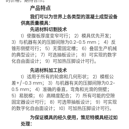
的价格，期待合作。
产品特点
我们可以为世界上各类型的混凝土成型设备提
供高质量模具：
先进材料切割技术
1）使腹板厚度变窄可行； 2）模具优先开发；
3）与机器有关的压脚间隙为0.2-0.5 mm ； 4）反
锥形侧壁可行； 5）无需固定槽； 6）叠层生产机械
的典型设计； 7）可选抽板设计； 8）可实现的数字
化自由面设计； 9）可加热压脚设计可行。
先进材料加工技术
1）适用于所有的轮廓和几何形状； 2）模框公
差+/-0.3 mm； 3）与机器有关的压脚间隙为0.2-
0.5 mm； 4）准确的垂直，弯角和光滑的侧壁；
5）易脱模； 6）高精度配合； 7）所有可能的空隙
固定器设计可行； 8）可选带抽板设计； 9）可实现
的数字化自由面设计； 10）可加热压脚设计可行。
为保证模具的经久使用，策尼特模具经过如下
处理：