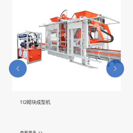


T12砌块成型机
查看更多 >>