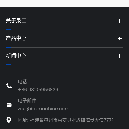
关于泉工
产品中心
新闻中心
电话:

+86-18105956829
电子邮件:

zoul@qzmachine.com
地址: 福建省泉州市惠安县张坂镇海灵大道777号
