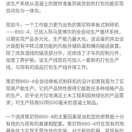
该生产系统从混凝土的搅拌准备到装货前的打包均能实现
自动化与一体化。
现如今，一个工作能力更为出色的策尼特单板式制砖机
——860-4，已加入到马里博尔的全自动生产循环系统，
以期实现产品多元化，生产能力最大化。该设备的突出设
计是配有中转过度功能的托板存储轨道和横向输送装置。
除了改良湿线的输送部分外，还修改了子车的控制元件，
加宽了养护架。该生产线现在可加入一套新的打包生产
线，与现有的成品打包生产线并排工作。
策尼特860-4全自动单板式制砖机的设计初衷就是为了实
现高产能生产。它的产品特性使得它能胜任多种规格产品
的生产，近乎全方位地满足土木工程和园林绿化的产品需
求；可生产砖高50到500毫米的混凝土制品。
一个选择策尼特860-4的主要因素是该机型的参数能十分
有效的与现有的基建相配套。策尼特860-4可在现有的地
基条件下实现无需改良的安装。对于新的机器，其现有的