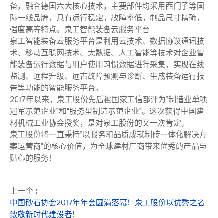
备，融合德国六大核心技术，主要部件均采用西门子等国
际一线品牌，具有运行稳定，故障率低，制品尺寸精确，
强度高等特点。泉工智能装备云服务平台
泉工智能装备云服务平台是利用云技术、数据协议通讯技
术、移动互联网技术、大数据、人工智能等技术对企业智
能装备运行数据与用户使用习惯数据进行采集，实现在线
监测、远程升级、远古故障预测与诊断、生成装备运行报
告等功能的智能服务平台。
2017年以来，泉工股份先后被国家工信部评为“制造业单项
冠军示范企业”和“服务型制造示范企业”。这次获得中国建
材机械工业协会授奖，是对泉工股份的又一次肯定。
泉工股份将一直秉持“以服务和品质成就制砖一体化解决方
案运营商”的核心价值，为全球建材厂商带来优秀的产品与
贴心的服务！
上一个 :
中国砂石协会2017年年会圆满落幕！泉工股份以优秀之名
致敬新时代建设者！