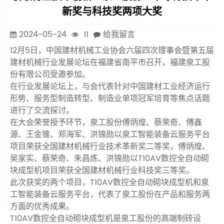
新奖与科技奖两项大奖
2024-05-24
11
给我留言
12月5日，中国建材机械工业协会六届四次理事会暨第五届
建材机械行业发展论坛在福建省南平市召开，福建泉工股
份有限公司受邀参加。
在行业发展论坛上，与会代表针对中国建材工业经济运行
形势、服务型制造转型、制造业单项冠军培育等焦点话题
进行了交流探讨。
在大会荣誉授予环节，泉工股份傅炳煌、蔡荣奇、傅鑫
源、王金锥、郑海军、洪锦勋以泉工智能装备云服务平台
项目荣获全国建材机械行业技术革新奖二等奖，傅炳煌、
吴家实、蔡荣奇、朱昌炼、洪锦勋以T10AV数控全自动砌
块成型机项目荣获全国建材机械行业科技奖三等奖。
此次获奖的两个项目，T10AV数控全自动砌块成型机和泉
工智能装备云服务平台，代表了泉工股份在产品和服务两
方面的优秀成果。
T10AV数控全自动砌块成型机是泉工股份的高端制砖设