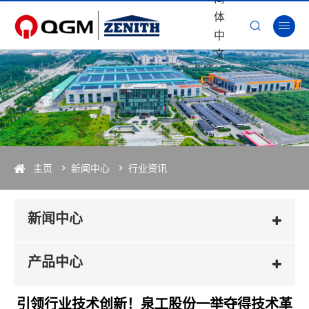
体


中
文
主页
新闻中心
行业资讯
新闻中心
产品中心
引领行业技术创新！泉工股份一举夺得技术革