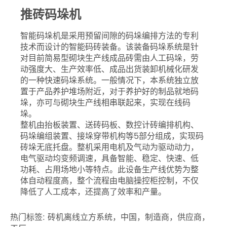
推砖码垛机
智能码垛机是采用预留间隙的码垛编排方法的专利
技术而设计的智能码砖装备。该装备码垛系统是针
对目前简易型砌块生产线成品砖需由人工码垛，劳
动强度大、生产效率低、成品出货装卸机械化研发
的一种快速码垛系统。一般情况下，本系统独立放
置于产品养护堆场附近，对于养护好的制品就地码
垛，亦可与砌块生产线相串联起来，实现在线码
垛。
整机由抬板装置、送砖码板、数控计砖编排机构、
码垛编组装置、接垛穿带机构等5部分组成，实现码
砖垛无底托盘。整机采用电机及气动为驱动动力，
电气驱动均变频调速，具备智能、稳定、快速、低
功耗、占用场地小等特点。此设备生产线优势为整
体自动程度高，整个流程由电脑操控柜控制，不仅
降低了人工成本，还提高了效率和产量。
热门标签: 砖机离线立方系统，中国，制造商，供应商，