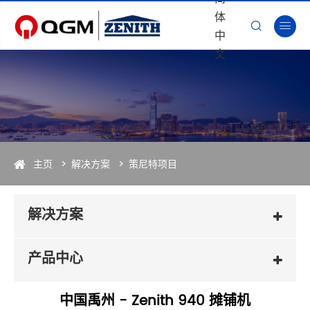
体


中
文
主页
解决方案
策尼特项目
解决方案
产品中心
中国禹州 - Zenith 940 摊铺机