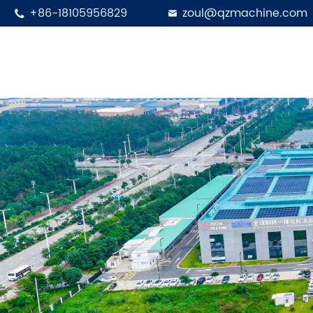
+86-18105956829
zoul@qzmachine.com

