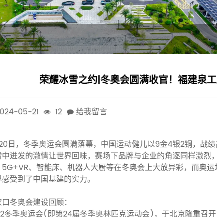
荣耀冰雪之约|冬奥会圆满收官！福建泉
024-05-21
12
给我留言
月20日，冬季奥运会圆满落幕，中国运动健儿以9金4银2铜，战
雪中迸发的激情让世界回味，赛场下品牌与企业的角逐同样激烈，
、5G+VR、智能床、机器人大厨等在冬奥会上大放异彩，而奥
界感受到了中国基建的实力。
家口冬奥会建设回顾：
022冬季奥运会(即第24届冬季奥林匹克运动会)，于北京隆重