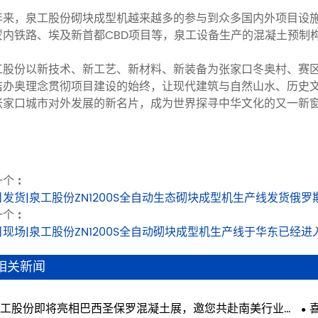
年来，泉工股份砌块成型机越来越多的参与到众多国内外项目设
蒙内铁路、埃及新首都CBD项目等，泉工设备生产的混凝土预制
工股份以新技术、新工艺、新材料、新装备为张家口冬奥村、赛
洁办奥理念贯彻项目建设的始终，让现代建筑与自然山水、历史
张家口城市对外发展的新名片，成为世界探寻中华文化的又一新窗
个 :
目发货|泉工股份ZN1200S全自动生态砌块成型机生产线发货俄罗
个 :
目现场|泉工股份ZN1200S全自动砌块成型机生产线于华东已经进
相关新闻
工股份即将亮相巴西圣保罗混凝土展，邀您共赴南美行业盛