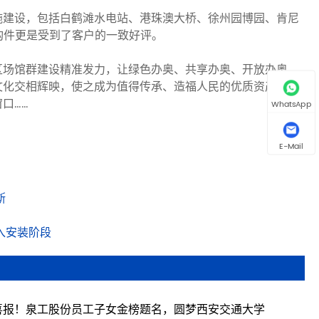
施建设，包括白鹤滩水电站、港珠澳大桥、徐州园博园、肯尼
构件更是受到了客户的一致好评。
区场馆群建设精准发力，让绿色办奥、共享办奥、开放办奥、
文化交相辉映，使之成为值得传承、造福人民的优质资产，成
口……
WhatsApp
E-Mail
斯
入安装阶段
喜报！泉工股份员工子女金榜题名，圆梦西安交通大学