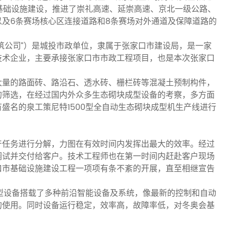
了基础设施建设，推进了崇礼高速、延崇高速、京北一级公路、
及6条赛场核心区连接道路和8条赛场对外通道及保障道路的
筑公司”）是城投市政单位，隶属于张家口市建设局，是一家
技术企业，主要承接张家口市市政工程项目，也是本次张家口
大量的路面砖、路沿石、透水砖、栅栏砖等混凝土预制构件，
的筛选，在经过国内外众多生态砌块成型设备的考察，多方面
盛名的泉工策尼特1500型全自动生态砌块成型机生产线进行
产任务进行分解，力图在有效时间内发挥出最大的效率。经过
调试并交付给客户。技术工程师也在第一时间内赶赴客户现场
口市基础设施建设工程一项项有条不紊的开展，直至相继宣告
成型设备搭载了多种前沿智能设备及系统，像最新的控制和自动
的使用。同时设备运行稳定，效率高，故障率低，对冬奥会基