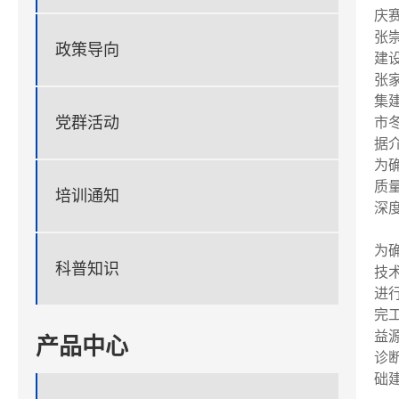
庆
张
政策导向
建
张
集
党群活动
市
据
为
质
培训通知
深
为
科普知识
技
进
完
益
产品中心
诊
础