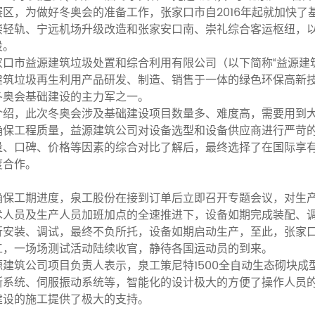
赛区，为做好冬奥会的准备工作，张家口市自2016年起就加快
崇轻轨、宁远机场升级改造和张家安口南、崇礼综合客运枢纽，以
设。
家口市益源建筑垃圾处置和综合利用有限公司（以下简称“益源建
建筑垃圾再生利用产品研发、制造、销售于一体的绿色环保高新
冬奥会基础建设的主力军之一。
介绍，此次冬奥会涉及基础建设项目数量多、难度高，需要用到
确保工程质量，益源建筑公司对设备选型和设备供应商进行严苛
量、口碑、价格等因素的综合对比了解后，最终选择了在国际享有
度合作。
确保工期进度，泉工股份在接到订单后立即召开专题会议，对生
术人员及生产人员加班加点的全速推进下，设备如期完成装配、
行安装、调试，最终不负所托，设备如期启动生产，至此，张家
工，一场场测试活动陆续收官，静待各国运动员的到来。
源建筑公司项目负责人表示，泉工策尼特1500全自动生态砌块
断系统、伺服振动系统等，智能化的设计极大的方便了操作人员
建设的施工提供了极大的支持。