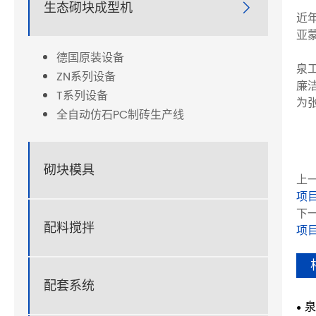
生态砌块成型机

近
亚
德国原装设备
泉
ZN系列设备
廉
T系列设备
为
全自动仿石PC制砖生产线
砌块模具
上一
项
下一
配料搅拌
项
配套系统
泉