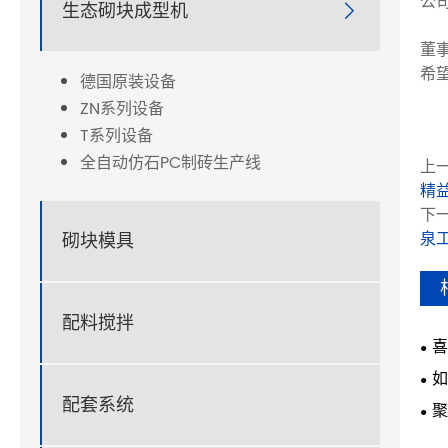
公
生态砌块成型机

董
希
德国原装设备
ZN系列设备
T系列设备
全自动仿石PC制砖生产线
上一
精
下一
泉
砌块模具
配料搅拌
喜
如
配套系统
聚
新