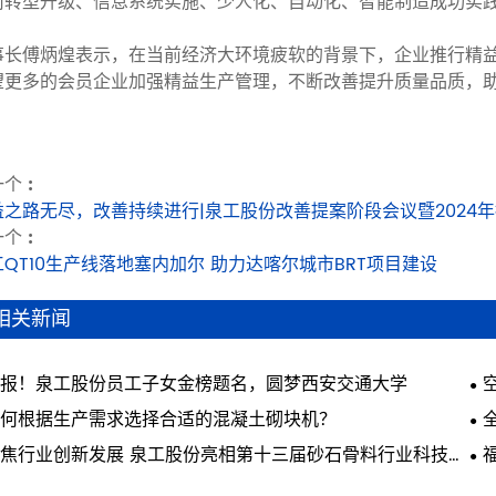
司转型升级、信息系统实施、少人化、自动化、智能制造成功实
事长傅炳煌表示，在当前经济大环境疲软的背景下，企业推行精
望更多的会员企业加强精益生产管理，不断改善提升质量品质，
个 :
益之路无尽，改善持续进行|泉工股份改善提案阶段会议暨2024
个 :
工QT10生产线落地塞内加尔 助力达喀尔城市BRT项目建设
相关新闻
报！泉工股份员工子女金榜题名，圆梦西安交通大学
何根据生产需求选择合适的混凝土砌块机？
焦行业创新发展 泉工股份亮相第十三届砂石骨料行业科技创
会议
会