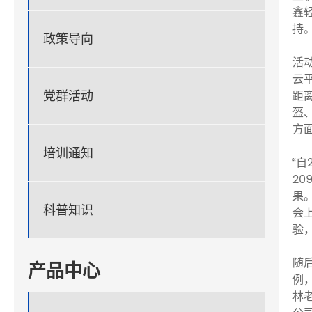
鑫
持
政策导向
活
云
党群活动
距
盔
方
培训通知
“
2
果。
科普知识
会
验
随
产品中心
例
林