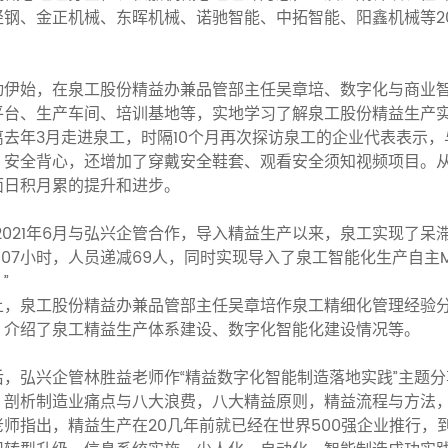
轻钢、金正机械、东晖机械、诺驰智能、中拓智能、阳鑫机械等2
。
动伊始，在泉工股份精益办兼品管部主任吴章培、数字化与商业
平台、生产车间、培训基地等，实地学习了解泉工股份精益生产
离去年3月走进泉工，时隔10个月再次探访泉工的企业代表表示
、安全背心，还增加了穿戴安全鞋套、观看安全须知视频项目。
面日积月累的提升和进步。
自2021年6月与弘兴企管合作，导入精益生产以来，泉工实现了呆
0907小时，人员递减69人，同时实现导入了泉工智能化生产自
”
上，泉工股份精益办兼品管部主任吴章培作泉工精细化管理经验分
，介绍了泉工精益生产体系建设、数字化智能化建设情况等。
后，弘兴企管林胜益老师作“精益数字化智能制造落地实践”主题
，剖析制造业痛点与八大浪费，八大精益原则，精益流程与方法
老师指出，精益生产在20几年前就已经在世界500强企业推行