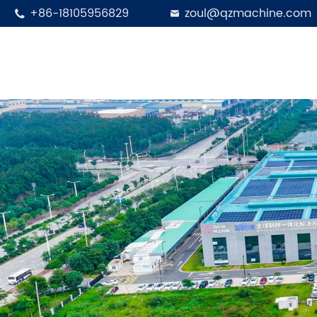
+86-18105956829
zoul@qzmachine.com

