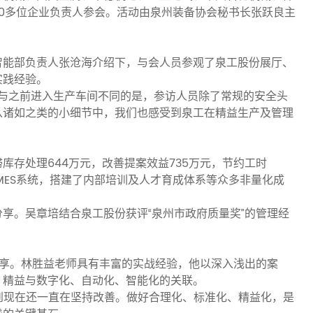
0多位企业负责人参会。活动由泉州装备协会秘书长张跃良主
智能部负责人张沧海介绍下，与会人员参观了泉工股份展厅、
实践经验。
，与之前进入生产车间不同的是，参访人员除了常规的安全头
从诸如之类的小细节中，我们也感受到泉工在精益生产及管理
滞库存处理644万元，改善提案效益735万元，节约工时
主MES系统，搭建了内部培训及人才育成体系等众多非量化成
享。吴章培结合泉工股份获评“泉州市政府质量奖”的管理经
分享。林胜益老师具有丰富的实战经验，他以深入浅出的案
，精益与数字化、自动化、智能化的关联。
，到现在还一直在坚持改善。做好合理化、标准化、精益化，是