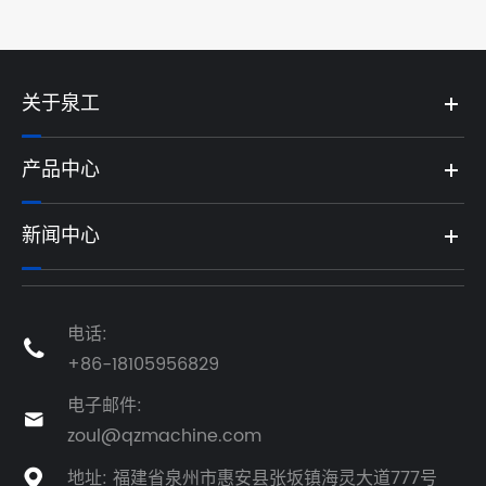
关于泉工
产品中心
新闻中心
电话:

+86-18105956829
电子邮件:

zoul@qzmachine.com
地址: 福建省泉州市惠安县张坂镇海灵大道777号
