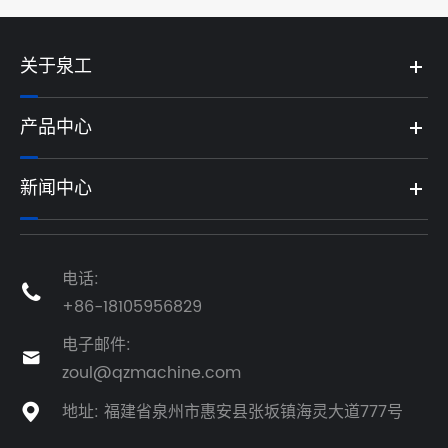
关于泉工
产品中心
新闻中心
电话:

+86-18105956829
电子邮件:

zoul@qzmachine.com
地址: 福建省泉州市惠安县张坂镇海灵大道777号
