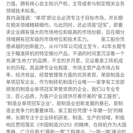
力强，拥有核心自主知识产权，主导或参与制定相关业务
领域技术标准。
其内涵强调：“单项”即企业必须专注于目标市场，并长期
在相关领域精耕细作。与此同时，还必须是“冠军”，即要
求企业拥有强大的市场地位和极高的市场份额，且在细分
领域拥有冠军级的市场地位和技术实力。 泉工股份凭
借卓越的创新能力，从1979年公司成立至今，42年长期专
注于瞄准砖机的特定细分产品，不语的时间里沉淀着一个
充满“生命力”的品牌，不言的岁月里，见证着泉工砖机成
长的历程。其品牌专业化程度、市场主营产品市场占有
率、经济效益、经营管理等方面的优异表现，荣获制造业
单项冠军企业，作为制砖机制造行业唯一一家享有工信部
颁发的制造业单项冠军荣誉资质的企业，我们以专业专
注、匠心品质，为客户企业提供尽善尽美的“泉工服务”。
“制造业单项冠军企业”，是制造业创新发展的基石，是制
造业竞争力的重要体现。泉工股份凭借“十年磨一剑”的精
神，长期专注于企业砖机研发、制造、生产的领域，积极
响应贯彻落实《中国制造2025》的精神，在砖机作为大国
重器，广泛应用于“两新一重”工程建设、“一带一路”建设的