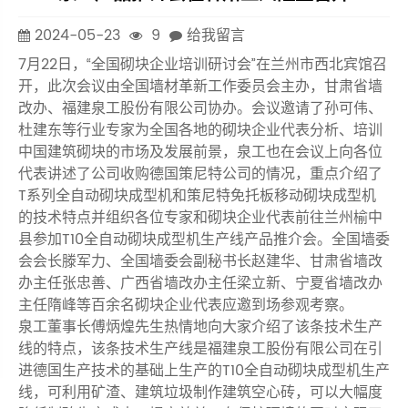
2024-05-23
9
给我留言
7月22日，“全国砌块企业培训研讨会”在兰州市西北宾馆召
开，此次会议由全国墙材革新工作委员会主办，甘肃省墙
改办、福建泉工股份有限公司协办。会议邀请了孙可伟、
杜建东等行业专家为全国各地的砌块企业代表分析、培训
中国建筑砌块的市场及发展前景，泉工也在会议上向各位
代表讲述了公司收购德国策尼特公司的情况，重点介绍了
T系列全自动砌块成型机和策尼特免托板移动砌块成型机
的技术特点并组织各位专家和砌块企业代表前往兰州榆中
县参加T10全自动砌块成型机生产线产品推介会。全国墙委
会会长滕军力、全国墙委会副秘书长赵建华、甘肃省墙改
办主任张忠善、广西省墙改办主任梁立新、宁夏省墙改办
主任隋峰等百余名砌块企业代表应邀到场参观考察。
泉工董事长傅炳煌先生热情地向大家介绍了该条技术生产
线的特点，该条技术生产线是福建泉工股份有限公司在引
进德国生产技术的基础上生产的T10全自动砌块成型机生产
线，可利用矿渣、建筑垃圾制作建筑空心砖，可以大幅度