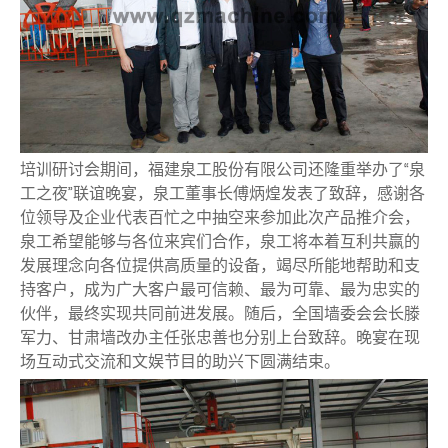
培训研讨会期间，福建泉工股份有限公司还隆重举办了“泉
工之夜”联谊晚宴，泉工董事长傅炳煌发表了致辞，感谢各
位领导及企业代表百忙之中抽空来参加此次产品推介会，
泉工希望能够与各位来宾们合作，泉工将本着互利共赢的
发展理念向各位提供高质量的设备，竭尽所能地帮助和支
持客户，成为广大客户最可信赖、最为可靠、最为忠实的
伙伴，最终实现共同前进发展。随后，全国墙委会会长滕
军力、甘肃墙改办主任张忠善也分别上台致辞。晚宴在现
场互动式交流和文娱节目的助兴下圆满结束。