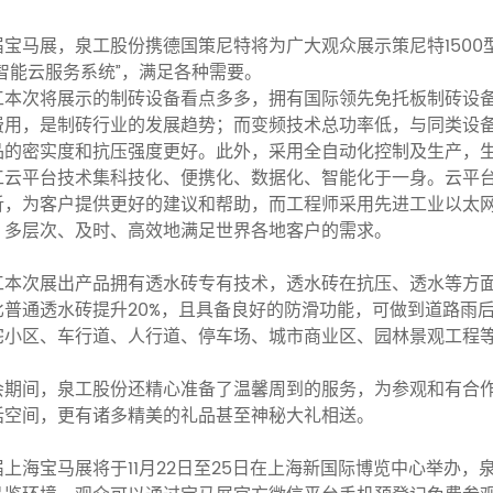
届宝马展，泉工股份携德国策尼特将为广大观众展示策尼特1500型
“智能云服务系统”，满足各种需要。
工本次将展示的制砖设备看点多多，拥有国际领先免托板制砖设
费用，是制砖行业的发展趋势；而变频技术总功率低，与同类设备
品的密实度和抗压强度更好。此外，采用全自动化控制及生产，
工云平台技术集科技化、便携化、数据化、智能化于一身。云平
析，为客户提供更好的建议和帮助，而工程师采用先进工业以太
、多层次、及时、高效地满足世界各地客户的需求。
工本次展出产品拥有透水砖专有技术，透水砖在抗压、透水等方
比普通透水砖提升20%，且具备良好的防滑功能，可做到道路雨
宅小区、车行道、人行道、停车场、城市商业区、园林景观工程
会期间，泉工股份还精心准备了温馨周到的服务，为参观和有合
话空间，更有诸多精美的礼品甚至神秘大礼相送。
届上海宝马展将于11月22日至25日在上海新国际博览中心举办，泉