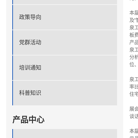
本
政策导向
及
泉
板
党群活动
产
泉
分
位
培训通知
泉
率
科普知识
住
展
谈
产品中心
本