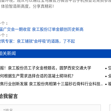
品鉴环境，观众可以通过宝马展官方微信平台手机预登记免费参
，体验智造新高度，分享真精彩!
个 :
20届广交会一期收官 泉工股份订单金额创历史新高
个 :
建筑专家：泉工铺就“会呼吸”的道路，了不起
相关新闻
报！泉工股份员工子女金榜题名，圆梦西安交通大学
何根据生产需求选择合适的混凝土砌块机？
焦行业创新发展 泉工股份亮相第十三届砂石骨料行业科技创
会议
会
给我留言