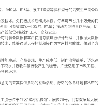
、940型、913型、泉工T10型等多种型号的高效生产设备以
备及技术。免托板技术后续成本低，每年可节省几十万元的托
相比可节省30%—60%的用电量；振动力能够直达产品，使
生产线仅需4名操作工人，高效安全。
台可对装备数据和客户使用习惯进行统计处理，并根据大数据
网技术，能够通过远程控制和操作为客户排除故障，做到全方
面性能卓越、产品美观、生产成本低、制作流程简单，透水速
后不积水并吸收车辆行驶产生的噪音，广泛适用于市政工程、
等各种环境。
作意向的来宾提供多彩的互动活动、舒适的休息环境和私密的
工股份位于E7区“建材机械馆”，展位711号，拥有双层超大展