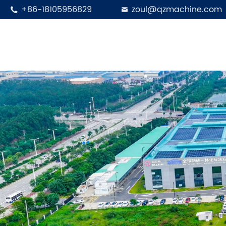
+86-18105956829
zoul@qzmachine.com

