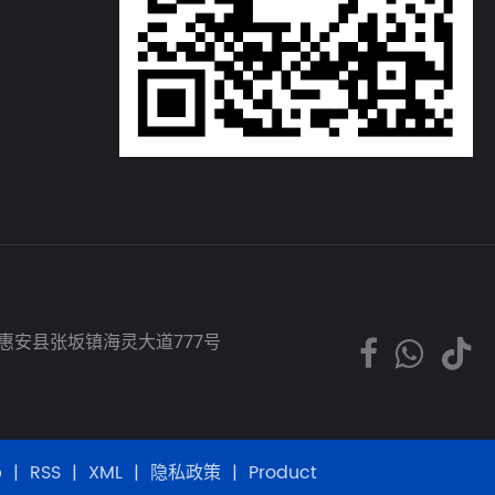
市惠安县张坂镇海灵大道777号
p
|
RSS
|
XML
|
隐私政策
|
Product