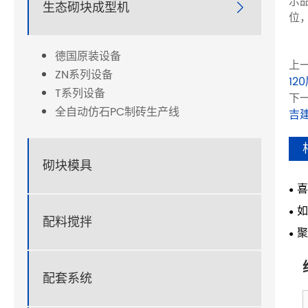
示
生态砌块成型机

位
德国原装设备
上一
ZN系列设备
1
T系列设备
下一
全自动仿石PC制砖生产线
吉
砌块模具
喜
如
配料搅拌
聚
新
配套系统