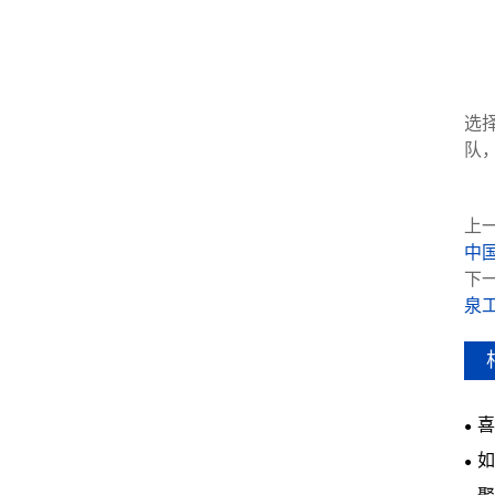
选
队
上一
中
下一
泉
喜
如