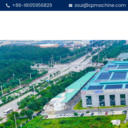
+86-18105956829
zoul@qzmachine.com

