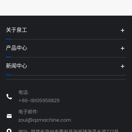
关于泉工
产品中心
新闻中心
电话:

+86-18105956829
电子邮件:

zoul@qzmachine.com
地址: 福建省泉州市惠安县张坂镇海灵大道777号
