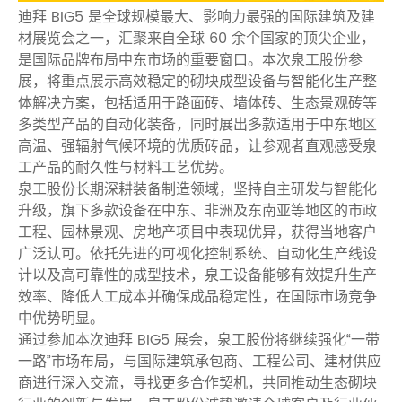
迪拜 BIG5 是全球规模最大、影响力最强的国际建筑及建
材展览会之一，汇聚来自全球 60 余个国家的顶尖企业，
是国际品牌布局中东市场的重要窗口。本次泉工股份参
展，将重点展示高效稳定的砌块成型设备与智能化生产整
体解决方案，包括适用于路面砖、墙体砖、生态景观砖等
多类型产品的自动化装备，同时展出多款适用于中东地区
高温、强辐射气候环境的优质砖品，让参观者直观感受泉
工产品的耐久性与材料工艺优势。
泉工股份长期深耕装备制造领域，坚持自主研发与智能化
升级，旗下多款设备在中东、非洲及东南亚等地区的市政
工程、园林景观、房地产项目中表现优异，获得当地客户
广泛认可。依托先进的可视化控制系统、自动化生产线设
计以及高可靠性的成型技术，泉工设备能够有效提升生产
效率、降低人工成本并确保成品稳定性，在国际市场竞争
中优势明显。
通过参加本次迪拜 BIG5 展会，泉工股份将继续强化“一带
一路”市场布局，与国际建筑承包商、工程公司、建材供应
商进行深入交流，寻找更多合作契机，共同推动生态砌块