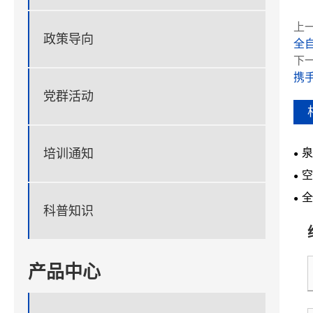
上一
政策导向
全
下一
携
党群活动
泉
培训通知
会
空
全
科普知识
产品中心