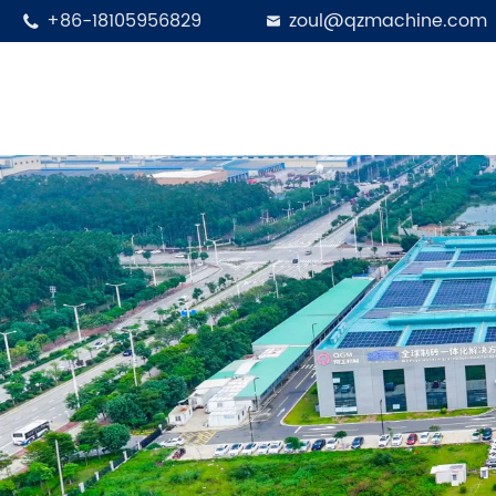
+86-18105956829
zoul@qzmachine.com

