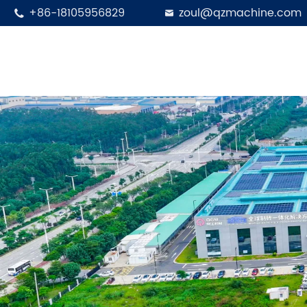
+86-18105956829
zoul@qzmachine.com

