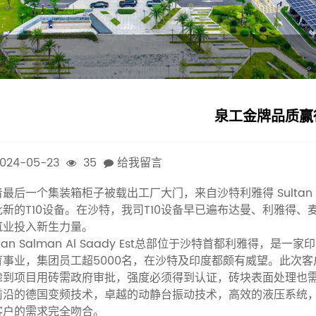
泉工金牌品质赢
024-05-23
35
给我留言
最后一个集装箱柜子被载出工厂大门，来自沙特利雅得 Sultan Sa
批新的T10设备。在沙特，我司T10设备早已遍布达曼、利雅得
筑业投入新生力量。
ltan Salman Al Saady Est总部位于沙特首都利雅
育事业，集团员工超5000名，在沙特及印度都颇有威望。此次
虑到项目用砖需政府审批，强度必须得到认证，砖块表面处理也需
前沿的德国变频技术，卓越的动静台振动技术，高效的液压系统
客户的需求完全吻合。