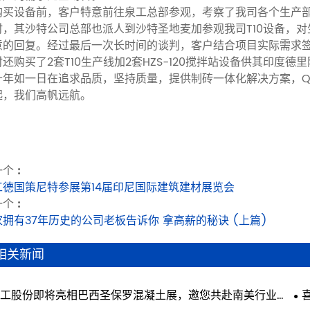
购买设备前，客户特意前往泉工总部参观，考察了我司各个生产
时，其沙特公司总部也派人到沙特圣地麦加参观我司T10设备，
意的回复。经过最后一次长时间的谈判，客户结合项目实际需求签订了
还购买了2套T10生产线加2套HZS-120搅拌站设备供其印度德里附
十年如一日在追求品质，坚持质量，提供制砖一体化解决方案，Q
起，我们高帆远航。
个 :
工德国策尼特参展第14届印尼国际建筑建材展览会
个 :
家拥有37年历史的公司老板告诉你 拿高薪的秘诀 (上篇)
相关新闻
工股份即将亮相巴西圣保罗混凝土展，邀您共赴南美行业盛