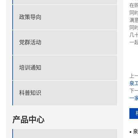
在
同
政策导向
满
同时
几
党群活动
一
培训通知
上一
泉
下一
科普知识
一
产品中心
泉