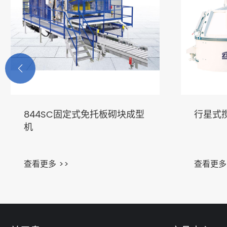

C固定式免托板砌块成型
行星式搅拌机
>>
查看更多 >>