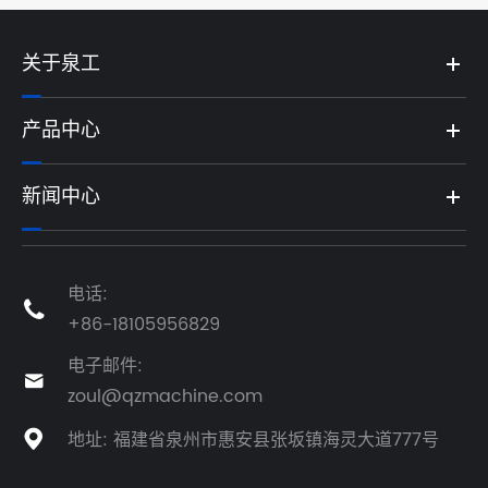
关于泉工
产品中心
新闻中心
电话:

+86-18105956829
电子邮件:

zoul@qzmachine.com
地址: 福建省泉州市惠安县张坂镇海灵大道777号
