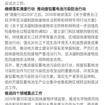
设试点工作。
继续落实清废行动 推动废铅蓄电池污染防治行动
继“清废行动2018”之后，2019年继续落实《关于聚焦长江
经济带坚决遏制固体废物非法转移和倾倒专项行动方案》
和《关于坚决遏制固体废物非法转移和倾倒进一步加强危
险废物全过程监管的通知》，建立部门和区域联防联控机
制，持续推进长江经济带等重点流域、区域固体废物排查
整治行动，强化对长江干流生态环境无人机遥感调查成果
的应用，推动地方建立健全环保有奖举报制度，严厉打击
固体废物及危险废物严重违法行为，坚决遏制固体废物及
危险废物非法转移、倾倒频发态势。
另外，着力推进废铅蓄电池污染防治行动，将废铅蓄电池
污染防治作为打好污染防治攻坚战的重要内容，印发实施
废铅蓄电池污染防治行动方案，落实生产者责任延伸制，
组织开展铅蓄电池生产企业集中收集和跨区域转运制度试
点工作。
推进四个领域重点工作
2019年要切实强化固体废物环境监管、推进化学物质风险
评估和风险管控、不断加大重金属污染防治力度、稳步推