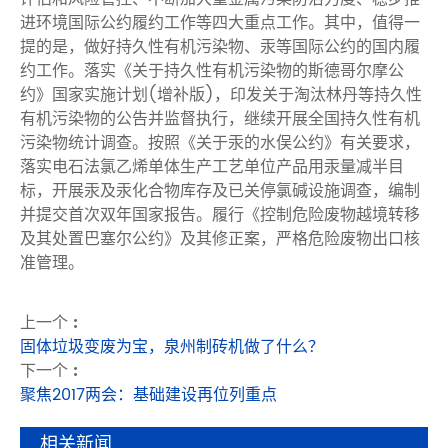
进环境国际公约履约工作等四大重点工作。其中，值得一
提的是，做好持久性有机污染物、汞等国际公约的国内履
约工作。落实《关于持久性有机污染物的斯德哥尔摩公
约》国家实施计划(增补版)，印发关于淘汰林丹等持久性
有机污染物的公告并监督执行，继续开展全国持久性有机
污染物统计调查。按照《关于汞的水俣公约》有关要求，
落实电石法氯乙烯单体生产工艺单位产品用汞量减半目
标，开展汞及汞化合物库存及已关停氯碱设施调查，编制
并提交首次双年国家报告。履行《控制危险废物越境转移
及其处置巴塞尔公约》及其修正案，严格危险废物出口核
准管理。
上一个 :
固体垃圾变废为宝，泉州制砖机做了什么？
下一个 :
聚焦2017两会：基础建设再位列重点
相关新闻