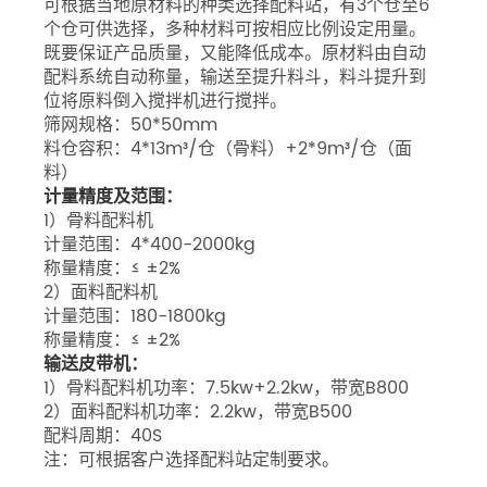
可根据当地原材料的种类选择配料站，有3个仓至6
个仓可供选择，多种材料可按相应比例设定用量。
既要保证产品质量，又能降低成本。原材料由自动
配料系统自动称量，输送至提升料斗，料斗提升到
位将原料倒入搅拌机进行搅拌。
筛网规格：50*50mm
料仓容积：4*13m³/仓（骨料）+2*9m³/仓（面
料）
计量精度及范围：
1）骨料配料机
计量范围：4*400-2000kg
称量精度：≤ ±2%
2）面料配料机
计量范围：180-1800kg
称量精度：≤ ±2%
输送皮带机：
1）骨料配料机功率：7.5kw+2.2kw，带宽B800
2）面料配料机功率：2.2kw，带宽B500
配料周期：40S
注：可根据客户选择配料站定制要求。